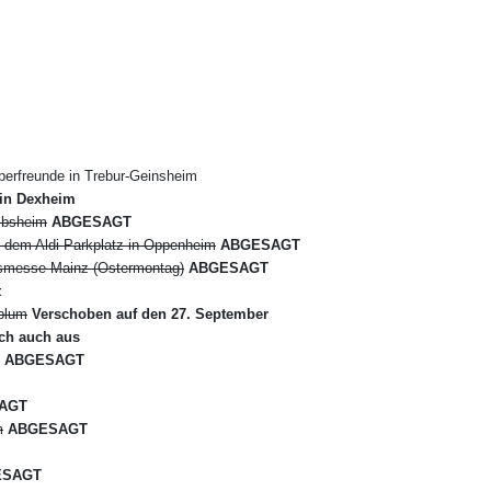
erfreunde in Trebur-Geinsheim
in Dexheim
mbsheim
ABGESAGT
f dem Aldi-Parkplatz in Oppenheim
ABGESAGT
hrsmesse Mainz (Ostermontag)
ABGESAGT
t
sblum
Verschoben auf den 27. September
lich auch aus
ABGESAGT
AGT
m
ABGESAGT
SAGT