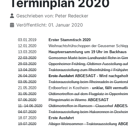
Terminplan 2020
Details
Geschrieben von:
Peter Redecker
Veröffentlicht: 01. Januar 2020
03.01.2019
Erster Stammtisch 2020
12.01.2020
Weihnachtsfrühschoppen der Geusemer Schlepp
13.03.2020
Hauptversammlung um 19 Uhr im Backhaus 
22.03.2020
Gemsemer Markt beim Landhandel Rehn in Gi
29.03.2020
Oppenheimer Frühling, Oldtimer-Ausstellung au
13.04.2020
Traktorausstellung zum Rheinfrühling / Frühja
26.04.2020
Erste Ausfahrt
ABGESAGT - Wird nachgehol
03.05.2020
Traktorausstellung beim Rheinradeln in Gunter
21.05.2020
Erdbeerfest in Kostheim -
unklar, fällt vermut
31.05.2020
Oldtimertreffen auf dem Flugplatz in Oppenheim
07.06.2020
Pfingstmarkt in Worms
ABGESAGT
11.-14.06.2020
Oldtimertreffen in Ramsen - Clauserhof
ABGES
04.07.2020
Traktorausstellung beim Hakorennen in Dexhei
18.07.2020
Erste Ausfahrt
19.07.2020
Albiger Weinsommer - Traktorausstellung
ABGE