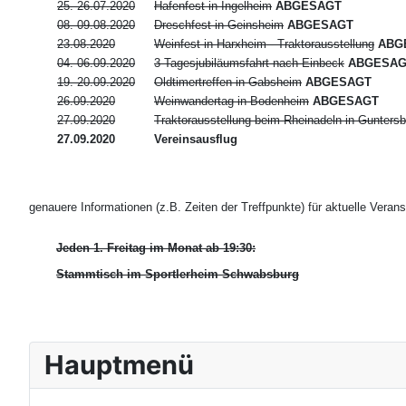
25.-26.07.2020
Hafenfest in Ingelheim
ABGESAGT
08.-09.08.2020
Dreschfest in Geinsheim
ABGESAGT
23.08.2020
Weinfest in Harxheim - Traktorausstellung
ABG
04.-06.09.2020
3-Tagesjubiläumsfahrt nach Einbeck
ABGESAGT
19.-20.09.2020
Oldtimertreffen in Gabsheim
ABGESAGT
26.09.2020
Weinwandertag in Bodenheim
ABGESAGT
27.09.2020
Traktorausstellung beim Rheinadeln in Gunters
27.09.2020
Vereinsausflug
genauere Informationen (z.B. Zeiten der Treffpunkte) für aktuelle Vera
Jeden 1. Freitag im Monat ab 19:30:
Stammtisch im Sportlerheim Schwabsburg
Hauptmenü